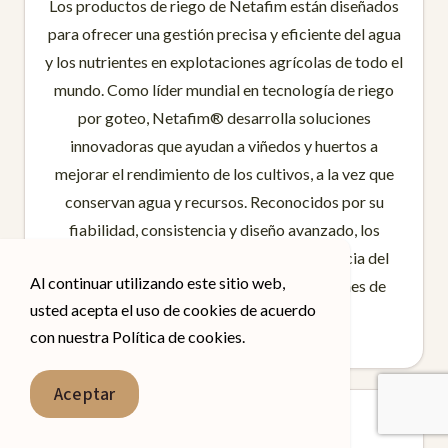
Los productos de riego de Netafim están diseñados
para ofrecer una gestión precisa y eficiente del agua
y los nutrientes en explotaciones agrícolas de todo el
mundo. Como líder mundial en tecnología de riego
por goteo, Netafim® desarrolla soluciones
innovadoras que ayudan a viñedos y huertos a
mejorar el rendimiento de los cultivos, a la vez que
conservan agua y recursos. Reconocidos por su
fiabilidad, consistencia y diseño avanzado, los
productos Netafim® garantizan la eficiencia del
Al continuar utilizando este sitio web,
riego a largo plazo incluso en las condiciones de
usted acepta el uso de cookies de acuerdo
campo más exigentes.
con nuestra Política de cookies.
English
Aceptar
Spanish