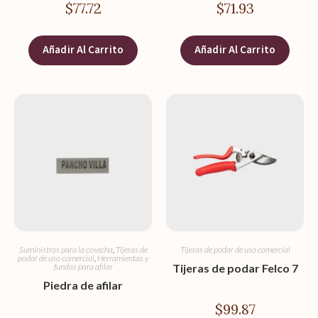
$
77.72
$
71.93
Añadir Al Carrito
Añadir Al Carrito
Suministros para la cosecha
,
Tijeras de
Tijeras de podar de uso comercial
podar de uso comercial
,
Herramientas y
fundas para afilar
Tijeras de podar Felco 7
Piedra de afilar
$
99.87