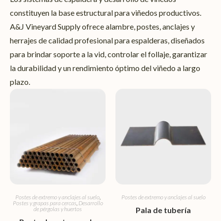
constituyen la base estructural para viñedos productivos.
A&J Vineyard Supply ofrece alambre, postes, anclajes y
herrajes de calidad profesional para espalderas, diseñados
para brindar soporte a la vid, controlar el follaje, garantizar
la durabilidad y un rendimiento óptimo del viñedo a largo
plazo.
Postes de extremo y anclajes al suelo
,
Postes de extremo y anclajes al suelo
Postes y grapas para cercas
,
Desarrollo
de pérgolas y huertos
Pala de tubería