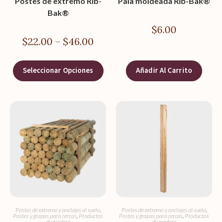
Postes de extremo Rib-
Pala moldeada Rib-Bak®
Bak®
$
6.00
$
22.00
–
$
46.00
Seleccionar Opciones
Añadir Al Carrito
Postes de extremo y anclajes al suelo
,
Postes de extremo y anclajes al suelo
,
Postes y grapas para cercas
,
Productos
Postes y grapas para cercas
,
Productos
de madera
de madera