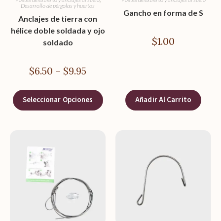
Desarrollo de pérgolas y huertos
Gancho en forma de S
Anclajes de tierra con
hélice doble soldada y ojo
$
1.00
soldado
$
6.50
–
$
9.95
Seleccionar Opciones
Añadir Al Carrito