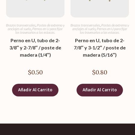
Brazos transversales
,
Postes de extremo y
Brazos transversales
,
Postes de extremo y
anclajes al suelo
,
Pernos en U para fijar
anclajes al suelo
,
Pernos en U para fijar
los travesaños a las estacas.
los travesaños a las estacas.
Perno en U, tubo de 2-
Perno en U, tubo de 2-
3/8″ y 2-7/8″ / poste de
7/8″ y 3-1/2″ / poste de
madera (1/4″)
madera (5/16″)
$
0.50
$
0.80
Añadir Al Carrito
Añadir Al Carrito