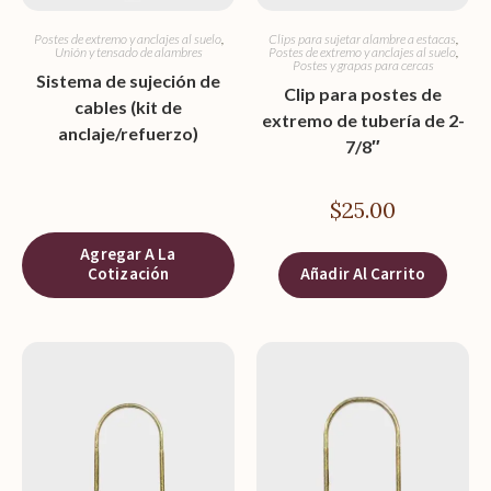
Postes de extremo y anclajes al suelo
,
Clips para sujetar alambre a estacas
,
Unión y tensado de alambres
Postes de extremo y anclajes al suelo
,
Postes y grapas para cercas
Sistema de sujeción de
Clip para postes de
cables (kit de
extremo de tubería de 2-
anclaje/refuerzo)
7/8″
$
25.00
Agregar A La
Cotización
Añadir Al Carrito