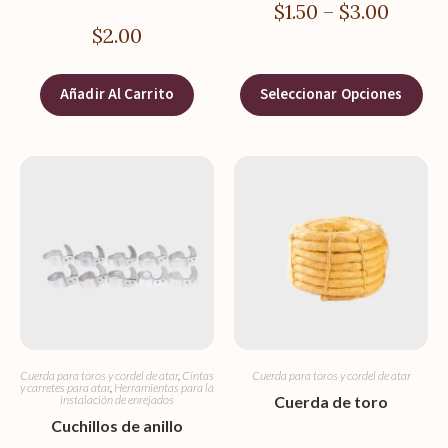
$
1.50
–
$
3.00
$
2.00
Añadir Al Carrito
Seleccionar Opciones
Cuerda para toros y cordel de atar
,
Cintas
Cuerda para toros y cordel de atar
y carretes para atar
,
Herramientas para la
instalación de enrejados
Cuerda de toro
Cuchillos de anillo