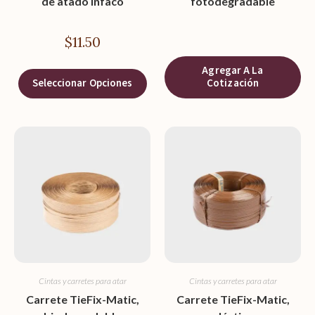
de atado Infaco
fotodegradable
$
11.50
Agregar A La
Seleccionar Opciones
Cotización
Cintas y carretes para atar
Cintas y carretes para atar
Carrete TieFix-Matic,
Carrete TieFix-Matic,