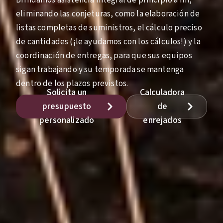
Brindamos asistencia integral de principio a fin,
eliminando las conjeturas, como la elaboración de
listas completas de suministros, el cálculo preciso
de cantidades (¡le ayudamos con los cálculos!) y la
coordinación de entregas, para que sus equipos
sigan trabajando y su temporada se mantenga
dentro de los plazos previstos.
Solicita un
Calculadora
presupuesto
de
personalizado
enrejados