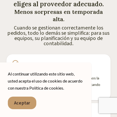
eliges al proveedor adecuado.
Menos sorpresas en temporada
alta.
Cuando se gestionan correctamente los
pedidos, todo lo demás se simplifica: para sus
equipos, su planificación y su equipo de
contabilidad.
Menos seguimientos
Al continuar utilizando este sitio web,
Un único canal de comunicación claro. Gestionamos la
usted acepta el uso de cookies de acuerdo
comunicación para que no tengas que andar buscando
con nuestra Política de cookies.
respuestas.
English
Aceptar
Spanish