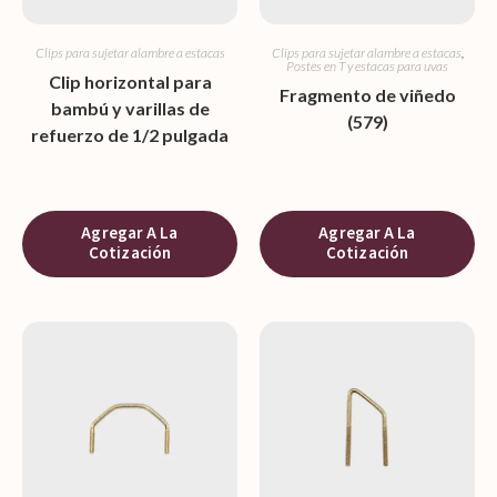
Clips para sujetar alambre a estacas
Clips para sujetar alambre a estacas
,
Postes en T y estacas para uvas
Clip horizontal para
Fragmento de viñedo
bambú y varillas de
(579)
refuerzo de 1/2 pulgada
Agregar A La
Agregar A La
Cotización
Cotización