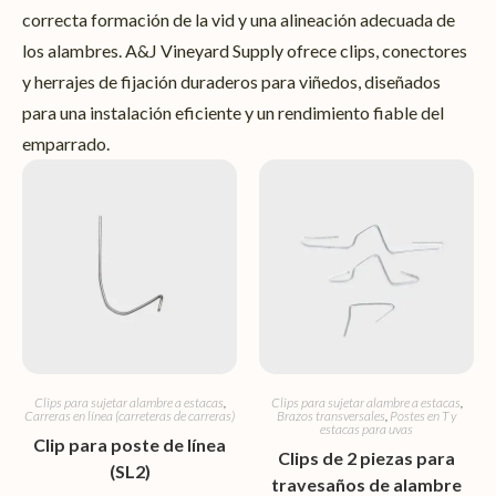
correcta formación de la vid y una alineación adecuada de
los alambres. A&J Vineyard Supply ofrece clips, conectores
y herrajes de fijación duraderos para viñedos, diseñados
para una instalación eficiente y un rendimiento fiable del
emparrado.
Clips para sujetar alambre a estacas
,
Clips para sujetar alambre a estacas
,
Carreras en línea (carreteras de carreras)
Brazos transversales
,
Postes en T y
estacas para uvas
Clip para poste de línea
Clips de 2 piezas para
(SL2)
travesaños de alambre