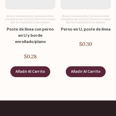
Brazos transversales
,
Carreras en línea
Brazos transversales
,
Carreras en línea
(carreteras de carreras)
,
Pernos en U para
(carreteras de carreras)
,
Pernos en U para
fijar los travesaños a las estacas.
fijar los travesaños a las estacas.
Poste de línea con perno
Perno en U, poste de línea
en U y borde
enrollado/plano
$
0.30
$
0.28
Añadir Al Carrito
Añadir Al Carrito