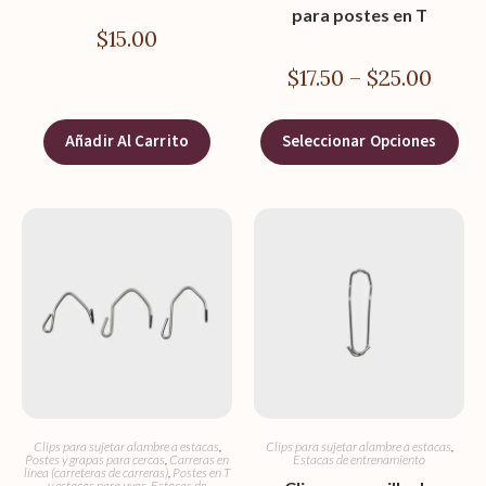
para postes en T
$
15.00
$
17.50
–
$
25.00
Añadir Al Carrito
Seleccionar Opciones
Clips para sujetar alambre a estacas
,
Clips para sujetar alambre a estacas
,
Postes y grapas para cercas
,
Carreras en
Estacas de entrenamiento
línea (carreteras de carreras)
,
Postes en T
y estacas para uvas
,
Estacas de