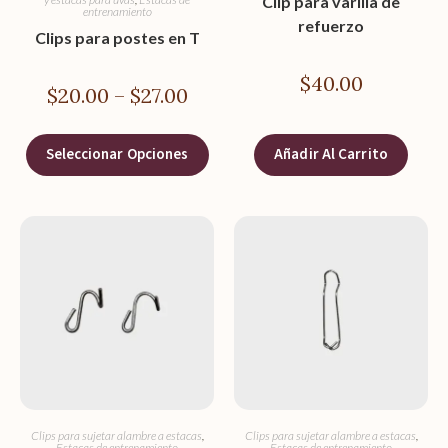
Clip para varilla de
entrenamiento
refuerzo
Clips para postes en T
$
40.00
$
20.00
–
$
27.00
Seleccionar Opciones
Añadir Al Carrito
Clips para sujetar alambre a estacas
,
Clips para sujetar alambre a estacas
,
Estacas de entrenamiento
Estacas de entrenamiento