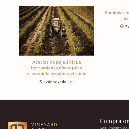
Suministros
av
7 
Acacias de paja 101: La
herramienta eficaz para
prevenir la erosión del suelo
19 de mayo de 2022
Compra on
Seguimiento de