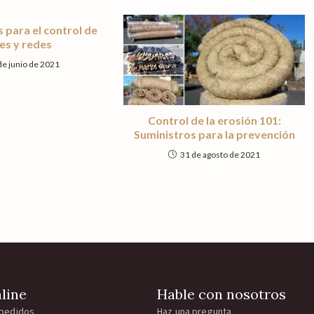
 para el control de
es y redes
de junio de 2021
Control de la erosión 101:
Suministros para la prevención
31 de agosto de 2021
line
Hable con nosotros
 pedidos
Haz una pregunta